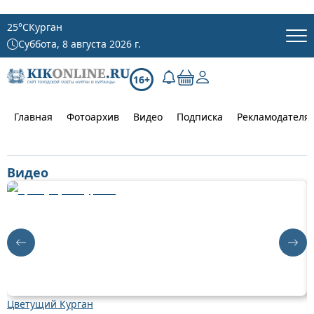
25
°C
Курган
Суббота, 8 августа 2026 г.
16+
Главная
Фотоархив
Видео
Подписка
Рекламодателя
Видео
Цветущий Курган
Д