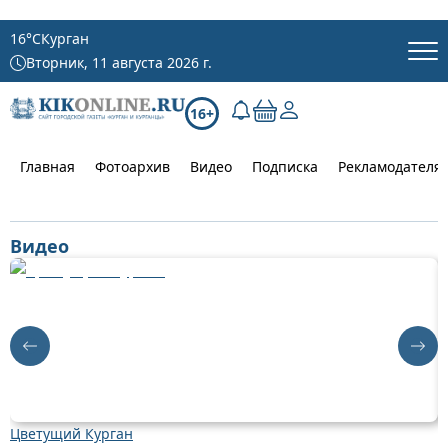
16
°C
Курган
Вторник, 11 августа 2026 г.
16+
Главная
Фотоархив
Видео
Подписка
Рекламодателя
Видео
Цветущий Курган
К