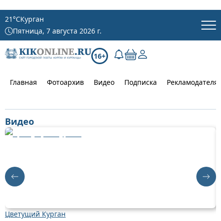
21
°C
Курган
Пятница, 7 августа 2026 г.
16+
Главная
Фотоархив
Видео
Подписка
Рекламодателя
Видео
Цветущий Курган
Д