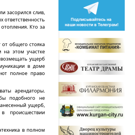
ли засорился слив,
ях ответственность
отопления. Кто за
т от общего стояка
 на этом участке
, возмещать ущерб
муникации в доме
еют полное право
ваты арендаторы.
обы подобного не
нанесенный ущерб,
 в происшествии
антехника в полном