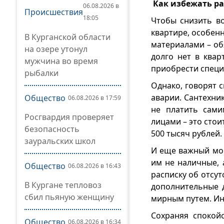
Как избежать р
06.08.2026 в
Происшествия
18:05
Чтобы снизить в
квартире, особенн
В Курганской области
материалами – об
на озере утонул
долго нет в квар
мужчина во время
приобрести специ
рыбалки
Однако, говорят 
аварии. Сантехник
Общество
06.08.2026 в 17:59
не платить сами
Росгвардия проверяет
лицами – это стои
безопасность
500 тысяч рублей.
зауральских школ
И еще важный мом
им не наличные, 
Общество
06.08.2026 в 16:43
расписку об отсут
В Кургане тепловоз
дополнительные д
сбил пьяную женщину
мирным путем. Ин
Сохраняя спокой
Общество
06.08.2026 в 16:34