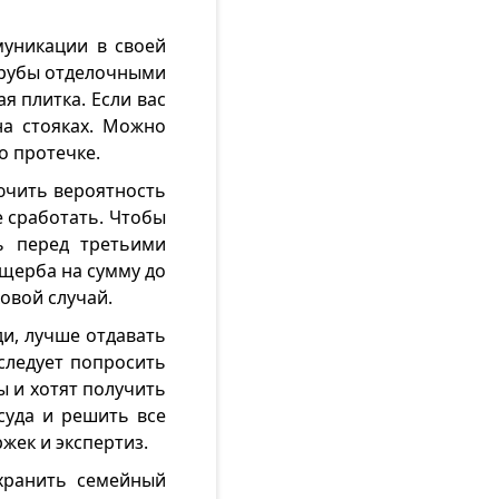
муникации в своей
 трубы отделочными
я плитка. Если вас
на стояках. Можно
о протечке.
ючить вероятность
е сработать. Чтобы
ь перед третьими
ущерба на сумму до
овой случай.
ди, лучше отдавать
 следует попросить
ы и хотят получить
суда и решить все
жек и экспертиз.
хранить семейный