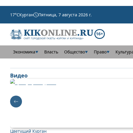
17
°C
Курган
Пятница, 7 августа 2026 г.
16+
Экономика
Власть
Общество
Право
Культур
▼
▼
▼
Видео
Цветущий Курган