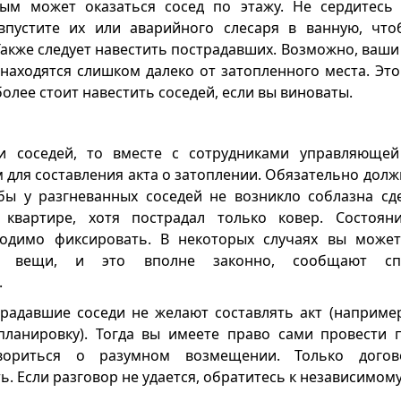
тым может оказаться сосед по этажу. Не сердитесь
впустите их или аварийного слесаря в ванную, что
Также следует навестить пострадавших. Возможно, ваш
– находятся слишком далеко от затопленного места. Эт
более стоит навестить соседей, если вы виноваты.
и соседей, то вместе с сотрудниками управляюще
м для составления акта о затоплении. Обязательно дол
бы у разгневанных соседей не возникло соблазна сд
квартире, хотя пострадал только ковер. Состоян
одимо фиксировать. В некоторых случаях вы может
ть вещи, и это вполне законно, сообщают сп
.
радавшие соседи не желают составлять акт (например
планировку). Тогда вы имеете право сами провести
ориться о разумном возмещении. Только догов
. Если разговор не удается, обратитесь к независимом