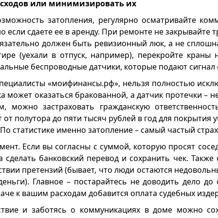
асходов или минимизировать их
озможность затопления, регулярно осматривайте ком
о если сдаете ее в аренду. При ремонте не закрывайте
язательно должен быть ревизионный люк, а не сплошна
тире (уехали в отпуск, например), перекройте краны 
альные беспроводные датчики, которые подают сигнал 
специалисты «моифинансы.рф», нельзя полностью искл
а может оказаться бракованной, а датчик протечки – н
м, можно застраховать гражданскую ответственност
т от полутора до пяти тысяч рублей в год для покрытия 
 По статистике именно затопление – самый частый страх
ент. Если вы согласны с суммой, которую просят сосе
а сделать банковский перевод и сохранить чек. Также
ствии претензий (бывает, что люди остаются недовольн
еньги). Главное – постарайтесь не доводить дело до 
аче к вашим расходам добавится оплата судебных издер
ствие и заботясь о коммуникациях в доме можно со