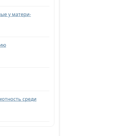
ые у матери-
цию
мотность среди