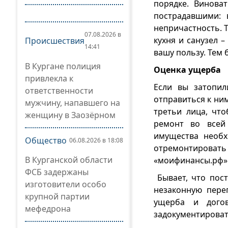
порядке. Винова
пострадавшими: 
непричастность. 
07.08.2026 в
кухня и санузел 
Происшествия
14:41
вашу пользу. Тем 
В Кургане полиция
Оценка ущерба
привлекла к
Если вы затопил
ответственности
отправиться к ни
мужчину, напавшего на
третьи лица, что
женщину в Заозёрном
ремонт во всей 
имущества необх
Общество
06.08.2026 в 18:08
отремонтирова
В Курганской области
«моифинансы.рф»
ФСБ задержаны
Бывает, что пост
изготовители особо
незаконную пере
крупной партии
ущерба и догов
мефедрона
задокументировать