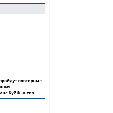
а пройдут повторные
тания
лице Куйбышева