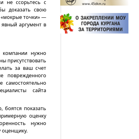
 и не ссорьтесь с
бы доказать свою
и «мокрые точки» —
о явный аргумент в
й компании нужно
жны присутствовать
елать за ваш счет
ие поврежденного
е самостоятельно
ециалисты сайта
, боятся показать
 примерную оценку
оренность нужно
у оценщику.