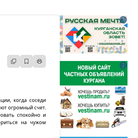
⋮
⋮
ции, когда соседи
яют огромный счет.
ровать спокойно и
ориться на чужом