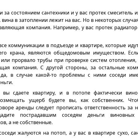
и за состоянием сантехники и у вас протек смеситель и
, вина в затоплении лежит на вас. Но в некоторых случа
авляющая компания. Например, у вас протек радиатор 
все коммуникации в подъезде и квартире, которые иду
го крана, являются общедомовым имуществом. Если
 или прорвало трубы при проверке систем отопления
щая компания. С другой стороны, за остальные ком
 да, в случае какой-то проблемы с ними соседи им
еньги.
: вы сдаете квартиру, и в потопе фактически вино
возмещать ущерб будете вы, как собственник. Чт
оворе аренды следует прописать ответственность за 
дадите пострадавшим соседям деньги виновных
в, а не собственные.
соседи жалуются на потоп, а у вас в квартире сухо, с