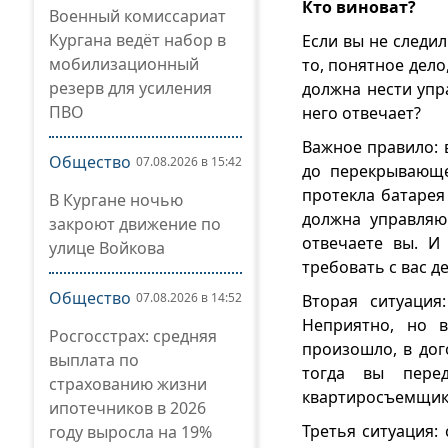
Кто виноват?
Военный комиссариат
Кургана ведёт набор в
Если вы не следил
мобилизационный
то, понятное дело
резерв для усиления
должна нести упр
ПВО
него отвечает?
Важное правило: 
Общество
07.08.2026 в 15:42
до перекрывающе
протекла батарея
В Кургане ночью
должна управляю
закроют движение по
отвечаете вы. И
улице Войкова
требовать с вас д
Общество
07.08.2026 в 14:52
Вторая ситуация
Неприятно, но 
Росгосстрах: средняя
произошло, в дог
выплата по
тогда вы пере
страхованию жизни
квартиросъемщико
ипотечников в 2026
Третья ситуация: 
году выросла на 19%