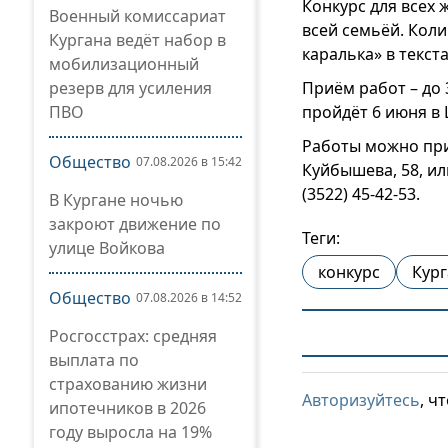
Конкурс для всех
Военный комиссариат
всей семьёй. Кол
Кургана ведёт набор в
каралька» в текст
мобилизационный
резерв для усиления
Приём работ – до
ПВО
пройдёт 6 июня в 
Работы можно при
Общество
07.08.2026 в 15:42
Куйбышева, 58, ил
(3522) 45-42-53.
В Кургане ночью
закроют движение по
Теги:
улице Войкова
конкурс
Кург
Общество
07.08.2026 в 14:52
Росгосстрах: средняя
выплата по
страхованию жизни
Авторизуйтесь
, ч
ипотечников в 2026
году выросла на 19%