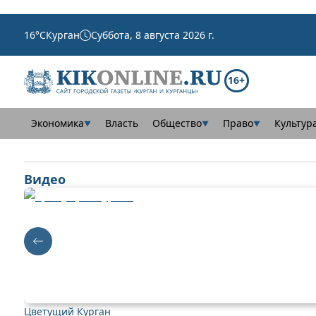
16
°C
Курган
Суббота, 8 августа 2026 г.
16+
Экономика
Власть
Общество
Право
Культур
▼
▼
▼
Видео
Цветущий Курган