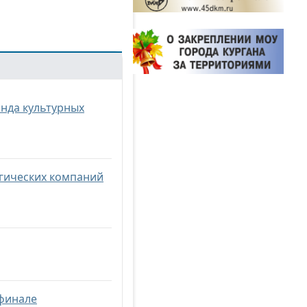
онда культурных
гических компаний
 финале