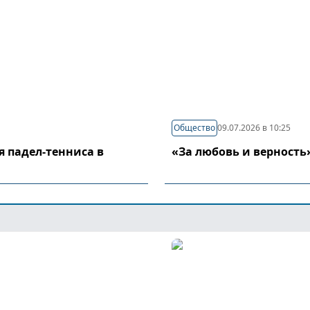
Общество
09.07.2026 в 10:25
я падел-тенниса в
«За любовь и верность