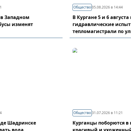
21
Общество
05.08.2026 в 14:44
 в Западном
В Кургане 5 и 6 август
бусы изменят
гидравлические испы
тепломагистрали по у
04
Общество
31.07.2026 в 11:21
оде Шадринске
Курганцы поборются в 
вать вода
красивый и ухоженный