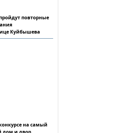
а пройдут повторные
тания
лице Куйбышева
конкурсе на самый
 дом и двор