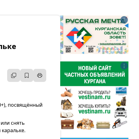
⋮
льке
⋮
(0+), посвящённый
 или снять
 каральке.