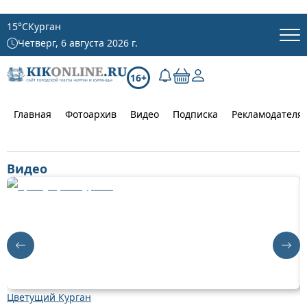
15
°C
Курган
Четверг, 6 августа 2026 г.
16+
Главная
Фотоархив
Видео
Подписка
Рекламодателя
Видео
Цветущий Курган
Д