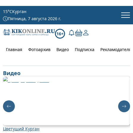
15
°C
Курган
Пятница, 7 августа 2026 г.
16+
Главная
Фотоархив
Видео
Подписка
Рекламодателя
Видео
Цветущий Курган
Д