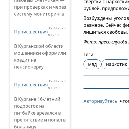
газовым счетчикам —
свёртки с наркотки
при проверках и через
рублей, предполож
систему мониторинга
Возбуждены уголов
размере. Сейчас ф
05.08.2026
Происшествия
лишиться свободы.
в 17:35
Фото: пресс-служба
В Курганской области
мошенники оформили
Теги:
кредит на
мвд
наркотик
пенсионерку
05.08.2026
Происшествия
в 13:50
В Кургане 16-летний
Авторизуйтесь
, чт
подросток на
питбайке врезался в
препятствие и попал в
больницу