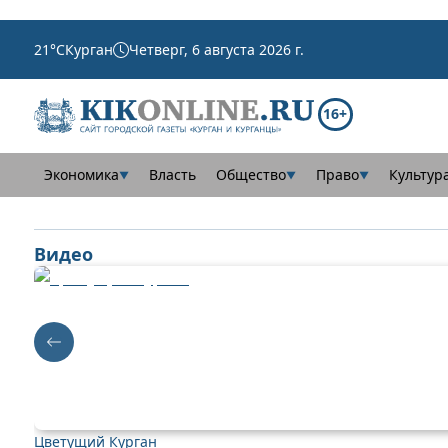
21
°C
Курган
Четверг, 6 августа 2026 г.
16+
Экономика
Власть
Общество
Право
Культур
▼
▼
▼
Видео
Цветущий Курган