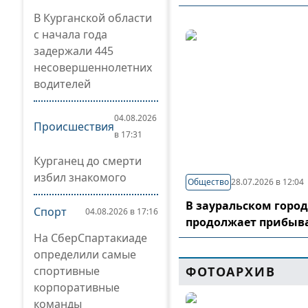
В Курганской области
с начала года
задержали 445
несовершеннолетних
водителей
04.08.2026
Происшествия
в 17:31
Курганец до смерти
избил знакомого
Общество
28.07.2026 в 12:04
В зауральском горо
Спорт
04.08.2026 в 17:16
продолжает прибыв
На СберСпартакиаде
определили самые
спортивные
ФОТОАРХИВ
корпоративные
команды