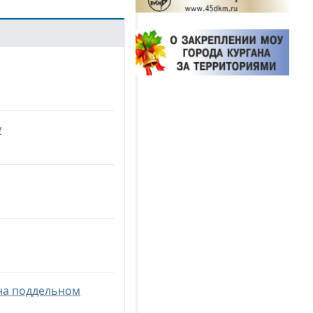
у
 на поддельном