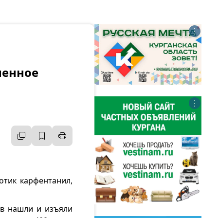
⋮
ненное
⋮
отик карфентанил,
ов нашли и изъяли