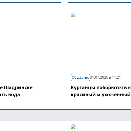
Общество
31.07.2026 в 11:21
де Шадринске
Курганцы поборются в 
ать вода
красивый и ухоженный