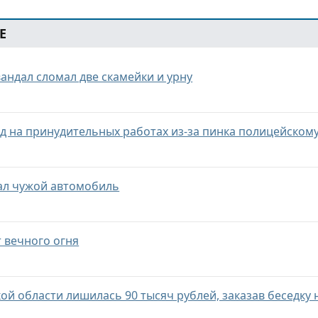
Е
вандал сломал две скамейки и урну
од на принудительных работах из-за пинка полицейском
ал чужой автомобиль
 вечного огня
ой области лишилась 90 тысяч рублей, заказав беседку