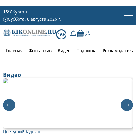
15
°C
Курган
Суббота, 8 августа 2026 г.
16+
Главная
Фотоархив
Видео
Подписка
Рекламодателя
Видео
Цветущий Курган
Д