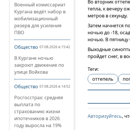
Во вторник оттепе
Военный комиссариат
тепла, к вечеру о
Кургана ведёт набор в
метров в секунду.
мобилизационный
резерв для усиления
Затем начнется по
ПВО
ночью до -18, оса
ночью. В пятницу 
Общество
07.08.2026 в 15:42
Выходные синопти
пройдет снег, в во
В Кургане ночью
закроют движение по
Теги:
улице Войкова
оттепель
по
Общество
07.08.2026 в 14:52
Росгосстрах: средняя
выплата по
страхованию жизни
Авторизуйтесь
, ч
ипотечников в 2026
году выросла на 19%