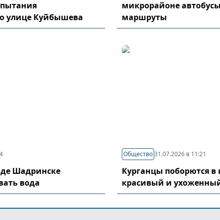
спытания
микрорайоне автобусы
по улице Куйбышева
маршруты
04
Общество
31.07.2026 в 11:21
оде Шадринске
Курганцы поборются в 
вать вода
красивый и ухоженный