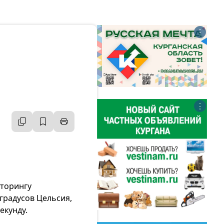
⋮
⋮
иторингу
градусов Цельсия,
екунду.