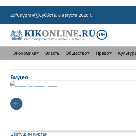
25
°C
Курган
Суббота, 8 августа 2026 г.
16+
Экономика
Власть
Общество
Право
Культур
▼
▼
▼
Видео
Цветущий Курган