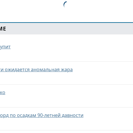
МЕ
тупит
ти ожидается аномальная жара
рко
корд по осадкам 90-летней давности