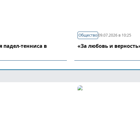
Общество
09.07.2026 в 10:25
я падел-тенниса в
«За любовь и верность