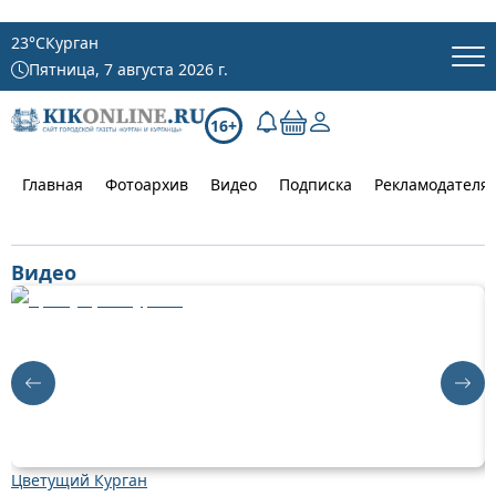
23
°C
Курган
Пятница, 7 августа 2026 г.
16+
Главная
Фотоархив
Видео
Подписка
Рекламодателя
Видео
Цветущий Курган
Д