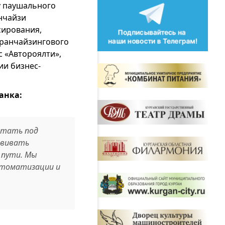
у паушального
анчайзи
сирования,
франчайзингового
с «Автороялти»,
ии бизнес-
анка:
отать под
звивать
 пути. Мы
втоматизации и