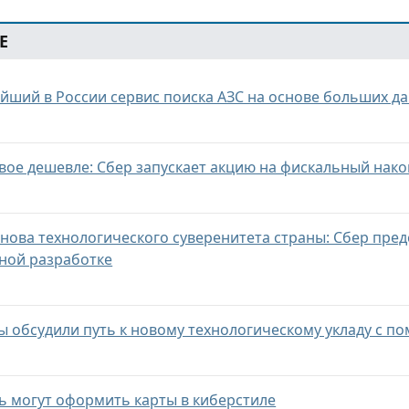
Е
ейший в России сервис поиска АЗС на основе больших д
вое дешевле: Сбер запускает акцию на фискальный нак
основа технологического суверенитета страны: Сбер пре
тной разработке
ы обсудили путь к новому технологическому укладу с 
ь могут оформить карты в киберстиле