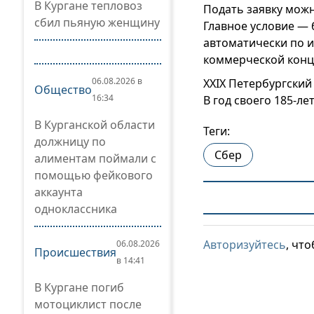
В Кургане тепловоз
Подать заявку можн
сбил пьяную женщину
Главное условие — 
автоматически по 
коммерческой конц
06.08.2026 в
XXIX Петербургский
Общество
16:34
В год своего 185-л
В Курганской области
Теги:
должницу по
Сбер
алиментам поймали с
помощью фейкового
аккаунта
одноклассника
Авторизуйтесь
, чт
06.08.2026
Происшествия
в 14:41
В Кургане погиб
мотоциклист после