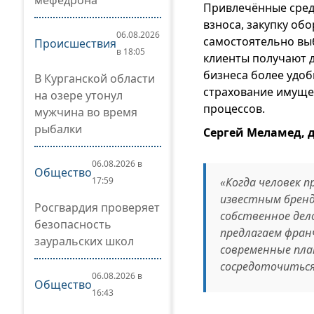
мефедрона
Привлечённые сред
взноса, закупку об
06.08.2026
самостоятельно вы
Происшествия
в 18:05
клиенты получают д
бизнеса более удоб
В Курганской области
страхование имущес
на озере утонул
процессов.
мужчина во время
рыбалки
Сергей Меламед, 
06.08.2026 в
Общество
17:59
«Когда человек 
известным бренд
Росгвардия проверяет
собственное дел
безопасность
предлагаем фран
зауральских школ
современные пл
сосредоточиться 
06.08.2026 в
Общество
16:43