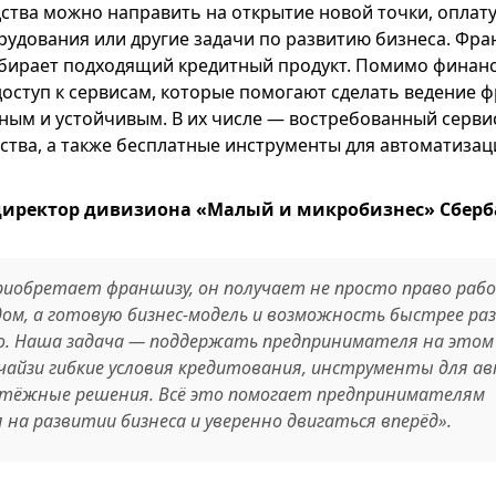
ства можно направить на открытие новой точки, оплат
орудования или другие задачи по развитию бизнеса. Фр
бирает подходящий кредитный продукт. Помимо финан
оступ к сервисам, которые помогают сделать ведение 
ным и устойчивым. В их числе — востребованный серви
тва, а также бесплатные инструменты для автоматизац
директор дивизиона «Малый и микробизнес» Сберб
приобретает франшизу, он получает не просто право раб
ом, а готовую бизнес-модель и возможность быстрее ра
о. Наша задача — поддержать предпринимателя на этом
чайзи гибкие условия кредитования, инструменты для а
атёжные решения. Всё это помогает предпринимателям
на развитии бизнеса и уверенно двигаться вперёд».