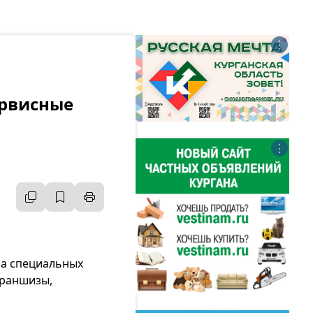
⋮
ервисные
⋮
на специальных
франшизы,