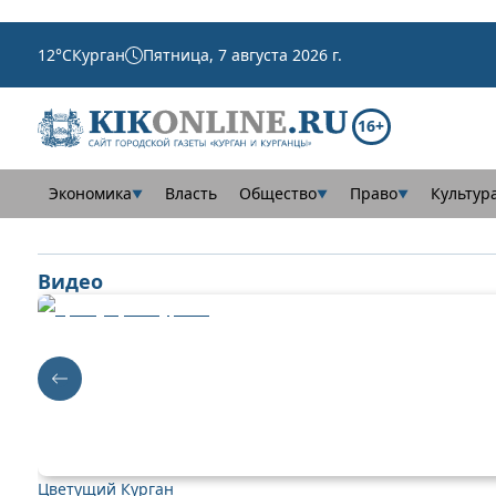
12
°C
Курган
Пятница, 7 августа 2026 г.
16+
Экономика
Власть
Общество
Право
Культур
▼
▼
▼
Видео
Цветущий Курган