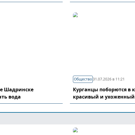
Общество
31.07.2026 в 11:21
де Шадринске
Курганцы поборются в 
ать вода
красивый и ухоженный