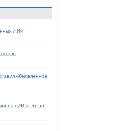
анных и ИИ
опитель
дставил обновлённое
помощью ИИ-агентов