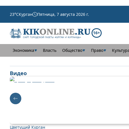
23
°C
Курган
Пятница, 7 августа 2026 г.
16+
Экономика
Власть
Общество
Право
Культур
▼
▼
▼
Видео
Цветущий Курган