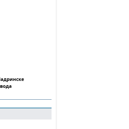
Шадринске
 вода