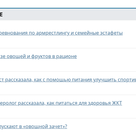
Е
оревнования по армрестлингу и семейные эстафеты
зе овощей и фруктов в рационе
ст рассказала, как с помощью питания улучшить спорти
еролог рассказала, как питаться для здоровья ЖКТ
пускают в «овощной зачет»?