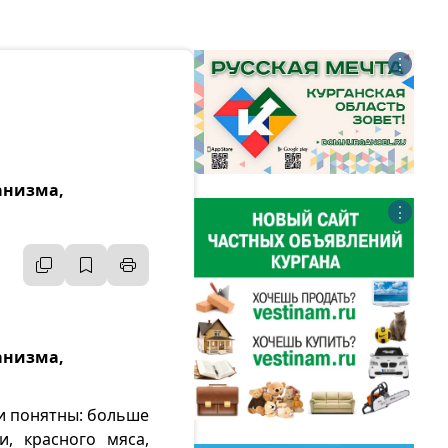
⋮
анизма,
⋮
анизма,
и понятны: больше
и, красного мяса,