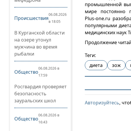
мефедрона
промышленной выпе
мире постоянно п
06.08.2026
Происшествия
Plus‑one.ru разоб
в 18:05
популярными диета
медицинских наук Т
В Курганской области
на озере утонул
Продолжение чита
мужчина во время
рыбалки
Теги:
диета
зож
06.08.2026 в
Общество
17:59
Росгвардия проверяет
безопасность
зауральских школ
Авторизуйтесь
, чт
06.08.2026 в
Общество
16:43