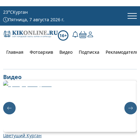
23
°C
Курган
Пятница, 7 августа 2026 г.
16+
Главная
Фотоархив
Видео
Подписка
Рекламодателя
Видео
Цветущий Курган
Д