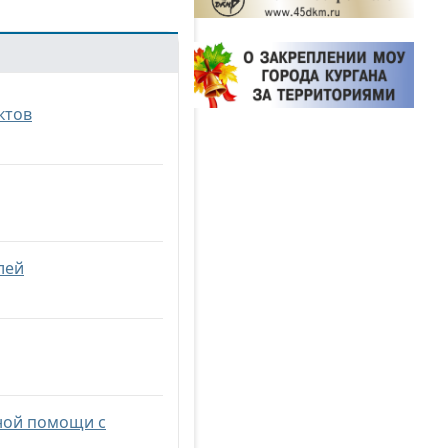
ктов
лей
ной помощи с