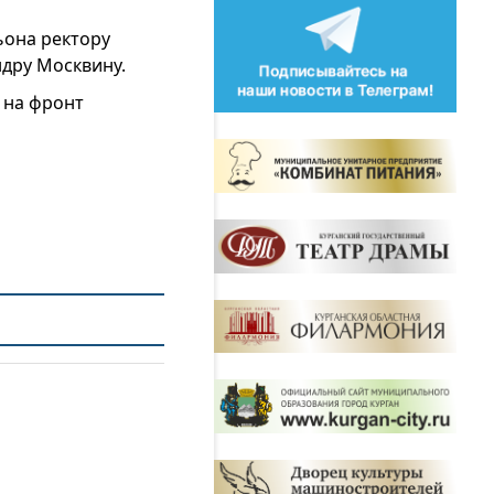
ьона ректору
ндру Москвину.
е на фронт