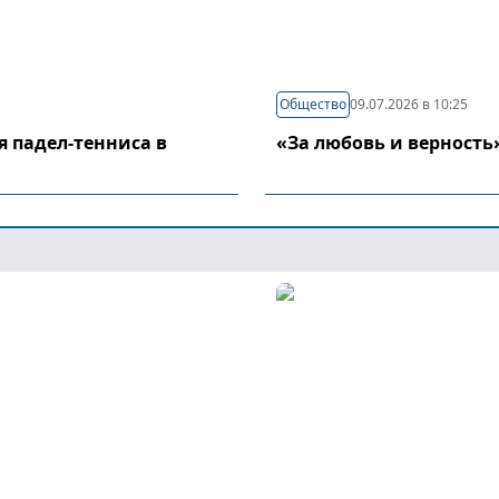
Общество
09.07.2026 в 10:25
я падел-тенниса в
«За любовь и верность