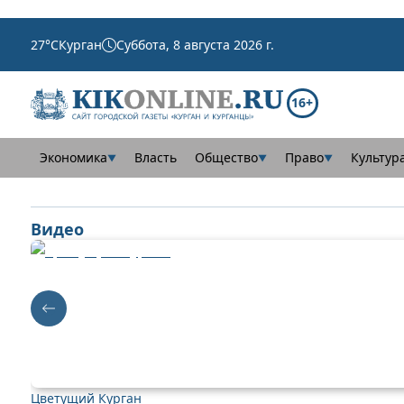
27
°C
Курган
Суббота, 8 августа 2026 г.
16+
Экономика
Власть
Общество
Право
Культур
▼
▼
▼
Видео
Цветущий Курган