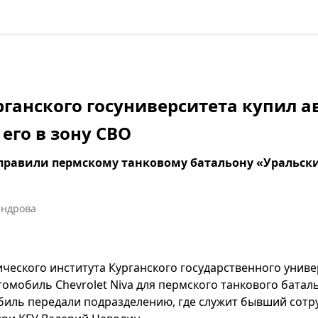
рганского госуниверситета купил 
его в зону СВО
отправили пермскому танковому батальону «Уральс
андрова
ического института Курганского государственного униве
томобиль Chevrolet Niva для пермского танкового батал
биль передали подразделению, где служит бывший сотр