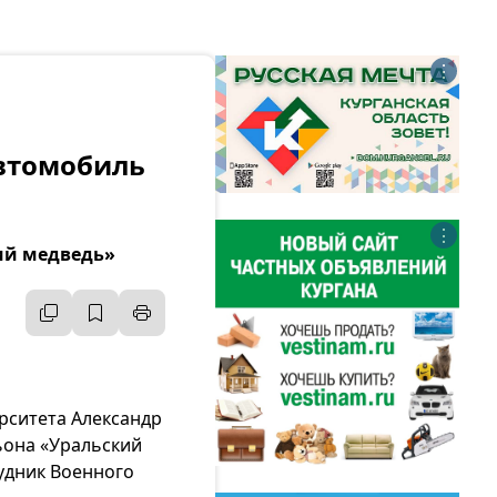
⋮
автомобиль
⋮
кий медведь»
рситета Александр
ьона «Уральский
удник Военного