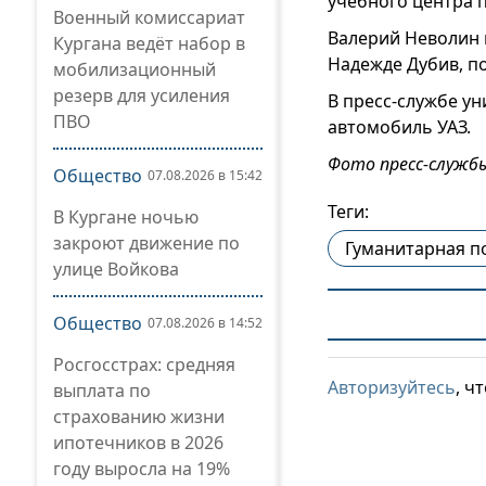
учебного центра 
Военный комиссариат
Валерий Неволин 
Кургана ведёт набор в
Надежде Дубив, п
мобилизационный
резерв для усиления
В пресс-службе ун
ПВО
автомобиль УАЗ.
Фото пресс-службы
Общество
07.08.2026 в 15:42
Теги:
В Кургане ночью
закроют движение по
Гуманитарная 
улице Войкова
Общество
07.08.2026 в 14:52
Росгосстрах: средняя
Авторизуйтесь
, ч
выплата по
страхованию жизни
ипотечников в 2026
году выросла на 19%