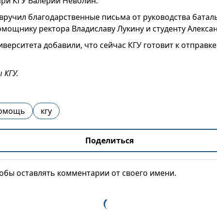
при КГУ Валерий Неволин.
вручил благодарственные письма от руководства батал
омощнику ректора Владиславу Лукину и студенту Алекса
иверситета добавили, что сейчас КГУ готовит к отправк
 КГУ.
помощь
кгу
Поделиться
тобы оставлять комментарии от своего имени.