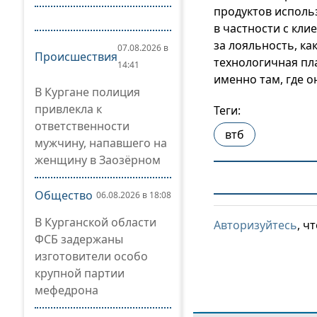
продуктов использ
в частности с кл
за лояльность, ка
07.08.2026 в
Происшествия
технологичная пл
14:41
именно там, где о
В Кургане полиция
привлекла к
Теги:
ответственности
втб
мужчину, напавшего на
женщину в Заозёрном
Общество
06.08.2026 в 18:08
В Курганской области
Авторизуйтесь
, ч
ФСБ задержаны
изготовители особо
крупной партии
мефедрона