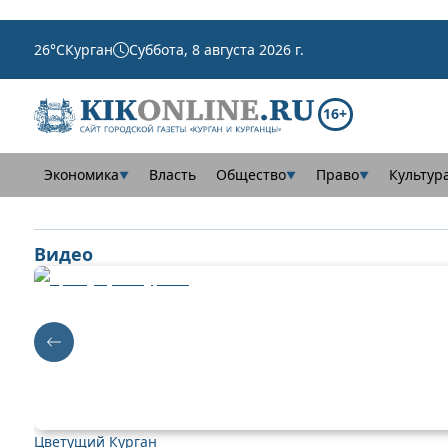
26
°C
Курган
Суббота, 8 августа 2026 г.
16+
Экономика
Власть
Общество
Право
Культур
▼
▼
▼
Видео
Цветущий Курган