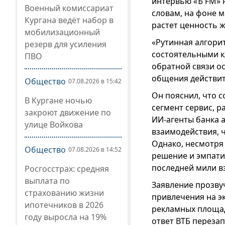
интервью «Ъ FM» 
Военный комиссариат
словам, на фоне 
Кургана ведёт набор в
растет ценность 
мобилизационный
«Рутинная алгори
резерв для усиления
состоятельными к
ПВО
обратной связи ос
общения действит
Общество
07.08.2026 в 15:42
Он пояснил, что 
В Кургане ночью
сегмент сервис, р
закроют движение по
ИИ-агенты банка 
улице Войкова
взаимодействия, 
Однако, несмотря
Общество
07.08.2026 в 14:52
решение и эмпати
последней мили в
Росгосстрах: средняя
выплата по
Заявление прозву
страхованию жизни
привлечения на э
ипотечников в 2026
рекламных площад
году выросла на 19%
ответ ВТБ переза