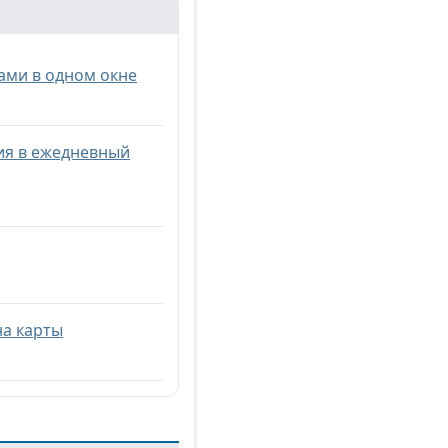
ами в одном окне
ия в ежедневный
на карты