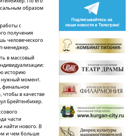
йтенбихер. По его
оксальным образом
 работы с
ого получения
ошь человеческого
п-менеджер.
ть в массовый
индивидуализации:
сю историю
 нужный момент.
, финальное
 чтобы в качестве
нул Брейтенбихер.
ссового
ода части
 найти нового. В
ком и чем больше