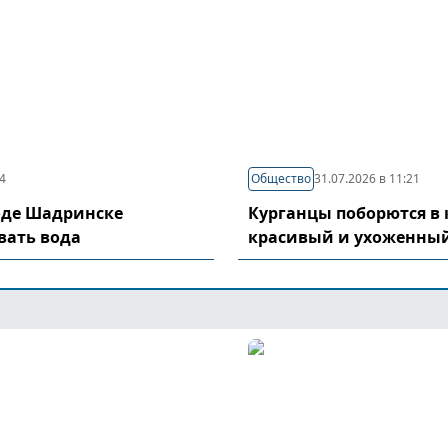
04
Общество
31.07.2026 в 11:21
оде Шадринске
Курганцы поборются в 
вать вода
красивый и ухоженный