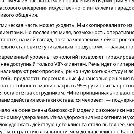
на ПМЭФ-26 рассказал член правления ВТБ Дмитрий Бре
массового внедрения искусственного интеллекта парад
живого общения.
тмическая часть может уходить. Мы скопировали это из
лиентами. Но последняя миля, возможность оперативн
таются, на мой взгляд, пока за человеком. Сейчас роск
ельно становится уникальным продуктом», — заявил то
современный уровень технологий позволяет тиражирова
анее доступный только VIP-клиентам. Речь идет о гипер
анализируют риск-профиль, рыночную конъюнктуру и в
чтобы предлагать персональные финансовые решения в
 на способность машин закрыть 99% рутинных запросов
я остаются за сотрудником. «Мне принципиально важно,
заимодействия все-таки оставался человек», — подчерк
чало на фоне смены банковской модели с экономики ма
кономику удержания. Из-за удорожания маркетинга и ух
ок удержать действующего клиента стало выгоднее, чем
пустил стратегию лояльности: чем дольше клиент с бан