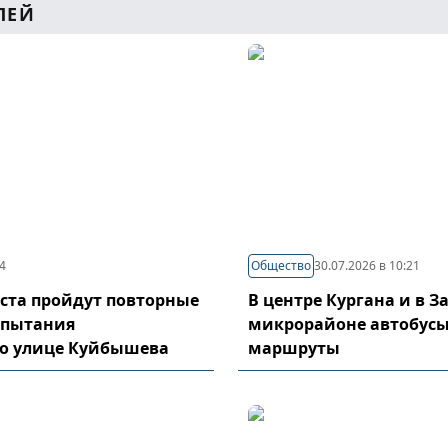
ЛЕЙ
44
Общество
30.07.2026 в 10:21
густа пройдут повторные
В центре Кургана и в 
спытания
микрорайоне автобусы
по улице Куйбышева
маршруты