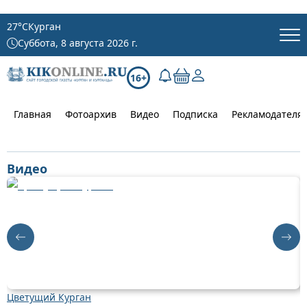
27
°C
Курган
Суббота, 8 августа 2026 г.
16+
Главная
Фотоархив
Видео
Подписка
Рекламодателя
Видео
Цветущий Курган
Д