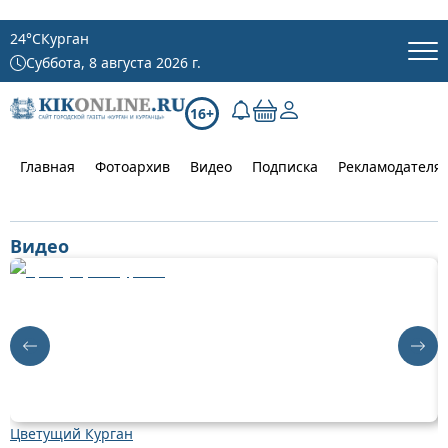
24
°C
Курган
Суббота, 8 августа 2026 г.
16+
Главная
Фотоархив
Видео
Подписка
Рекламодателя
Видео
Цветущий Курган
Д