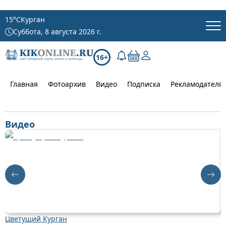
15
°C
Курган
Суббота, 8 августа 2026 г.
16+
Главная
Фотоархив
Видео
Подписка
Рекламодателя
Видео
Цветущий Курган
Д