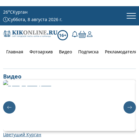
26
°C
Курган
Суббота, 8 августа 2026 г.
16+
Главная
Фотоархив
Видео
Подписка
Рекламодателя
Видео
Цветущий Курган
Д