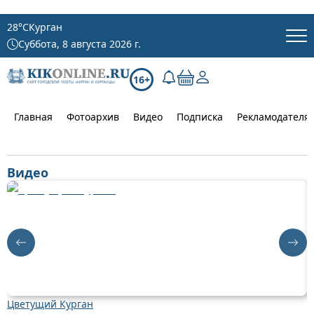
28
°C
Курган
Суббота, 8 августа 2026 г.
16+
Главная
Фотоархив
Видео
Подписка
Рекламодателя
Видео
Цветущий Курган
Д