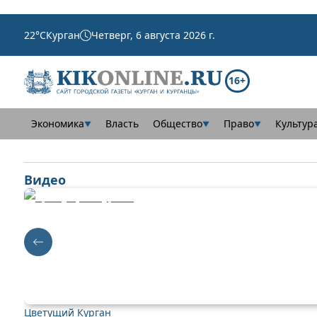
22
°C
Курган
Четверг, 6 августа 2026 г.
16+
Экономика
Власть
Общество
Право
Культур
▼
▼
▼
Видео
Цветущий Курган