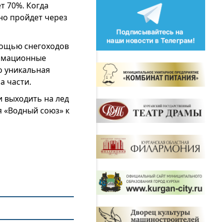
т 70%. Когда
но пройдет через
мощью снегоходов
ормационные
о уникальная
а части.
и выходить на лед
я «Водный союз» к