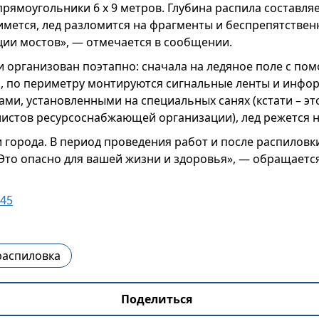
прямоугольники 6 х 9 метров. Глубина распила составляе
мется, лед разломится на фрагменты и беспрепятствен
ции мостов», — отмечается в сообщении.
 организован поэтапно: сначала на ледяное поле с по
а, по периметру монтируются сигнальные ленты и инф
ами, установленными на специальных санях (кстати – эт
истов ресурсоснабжающей организации), лед режется н
города. В период проведения работ и после распиловк
Это опасно для вашей жизни и здоровья», — обращаетс
r45
распиловка
Поделиться