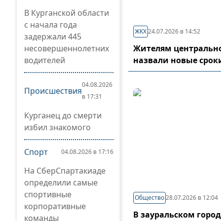
В Курганской области
с начала года
ЖКХ
24.07.2026 в 14:52
задержали 445
несовершеннолетних
Жителям центрально
водителей
назвали новые срок
04.08.2026
Происшествия
в 17:31
Курганец до смерти
избил знакомого
Спорт
04.08.2026 в 17:16
На СберСпартакиаде
определили самые
спортивные
Общество
28.07.2026 в 12:04
корпоративные
В зауральском горо
команды