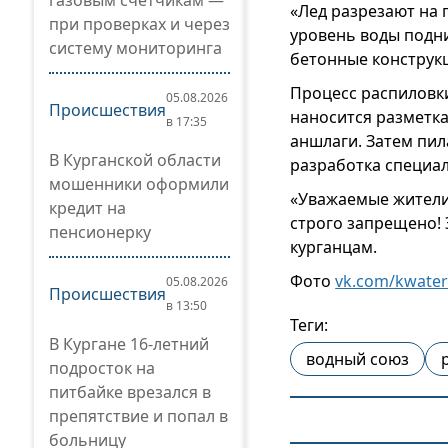
газовым счетчикам —
«Лед разрезают на 
при проверках и через
уровень воды подни
систему мониторинга
бетонные конструк
Процесс распиловки
05.08.2026
Происшествия
наносится разметк
в 17:35
аншлаги. Затем пил
В Курганской области
разработка специал
мошенники оформили
«Уважаемые жители 
кредит на
строго запрещено! 
пенсионерку
курганцам.
Фото
vk.com/kwate
05.08.2026
Происшествия
в 13:50
Теги:
В Кургане 16-летний
водный союз
подросток на
питбайке врезался в
препятствие и попал в
больницу