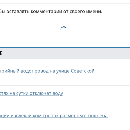
обы оставлять комментарии от своего имени.
Е
варийный водопровод на улице Советской
стях на сутки отключат воду
ации извлекли ком тряпок размером с тюк сена