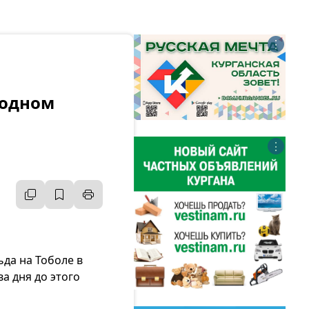
⋮
 одном
⋮
ьда на Тоболе в
а дня до этого