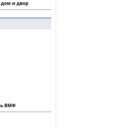
 дом и двор
нь ВМФ