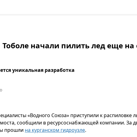
а Тоболе начали пилить лед еще на
яется уникальная разработка
о
специалисты «Водного Союза» приступили к распиловке л
моста, сообщили в ресурсоснабжающей компании. За дв
ты прошли
на курганском гидроузле
.