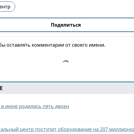
ентр
Поделиться
обы оставлять комментарии от своего имени.
Е
 в июне родились пять двоен
тальный центр поступит оборудование на 207 миллионо