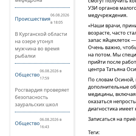
мефедрона
смогут получить ко
УЗИ органов малого
медучреждения.
06.08.2026
Происшествия
в 18:05
«Наши врачи, прин
возрасте, часто ст
В Курганской области
запас яйцеклеток —
на озере утонул
Очень важно, чтоб
мужчина во время
на потом. Мы спец
рыбалки
прийти после работ
центра Татьяна Оси
06.08.2026 в
Общество
17:59
По словам Осиной,
дополнительные об
Росгвардия проверяет
медицины, включая
безопасность
оказаться непросты
зауральских школ
диагностика имеет 
Записаться на приём
06.08.2026 в
Общество
16:43
Теги: