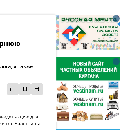
⋮
ернюю
⋮
лога, а также
оведёт акцию для
бёнка. Участницы