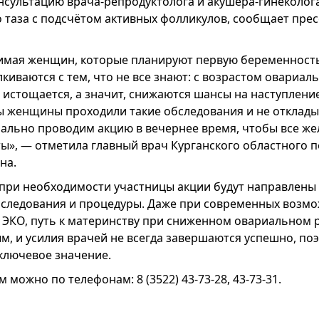
нсультацию врача-репродуктолога и акушера-гинеколога
 таза с подсчётом активных фолликулов, сообщает прес
имая женщин, которые планируют первую беременность
алкиваются с тем, что не все знают: с возрастом овариа
 истощается, а значит, снижаются шансы на наступлени
ы женщины проходили такие обследования и не отклад
иально проводим акцию в вечернее время, чтобы все ж
ы», — отметила главный врач Курганского областного 
на.
 при необходимости участницы акции будут направлены
следования и процедуры. Даже при современных возмо
 ЭКО, путь к материнству при сниженном овариальном 
м, и усилия врачей не всегда завершаются успешно, по
ключевое значение.
 можно по телефонам: 8 (3522) 43-73-28, 43-73-31.