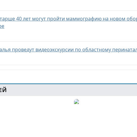
тарше 40 лет могут пройти маммографию на новом обо
ре
лья проведут видеоэкскурсии по областному перината
ЕЙ