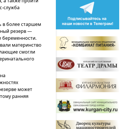
, а также пройти
с-служба
 в более старшем
льный резерв —
е беременности.
ывали материнство
елающие смогли
перинатального
 на
жностях
резерве может
этому ранняя