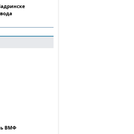
Шадринске
 вода
нь ВМФ