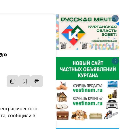
⋮
а»
⋮
реографического
рта, сообщили в