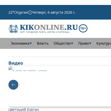
22
°C
Курган
Четверг, 6 августа 2026 г.
16+
Экономика
Власть
Общество
Право
Культур
▼
▼
▼
Видео
Цветущий Курган