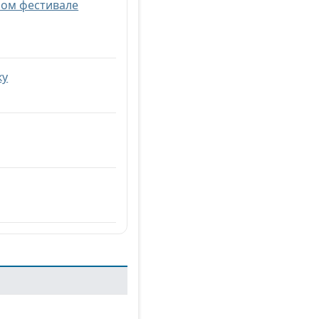
ном фестивале
ку