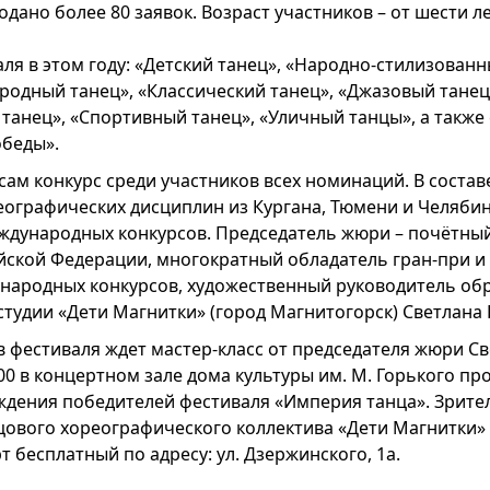
дано более 80 заявок. Возраст участников – от шести ле
я в этом году: «Детский танец», «Народно-стилизованн
родный танец», «Классический танец», «Джазовый тане
 танец», «Спортивный танец», «Уличный танцы», а также
беды».
 сам конкурс среди участников всех номинаций. В состав
ографических дисциплин из Кургана, Тюмени и Челябин
еждународных конкурсов. Председатель жюри – почётны
йской Федерации, многократный обладатель гран-при и
ународных конкурсов, художественный руководитель об
тудии «Дети Магнитки» (город Магнитогорск) Светлана
в фестиваля ждет мастер-класс от председателя жюри С
:00 в концертном зале дома культуры им. М. Горького пр
ждения победителей фестиваля «Империя танца». Зрите
ового хореографического коллектива «Дети Магнитки» 
т бесплатный по адресу: ул. Дзержинского, 1а.