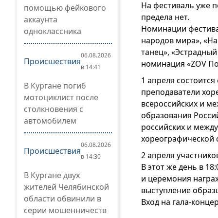
На фестиваль уже по
помощью фейкового
предела нет.
аккаунта
Номинации фестивал
одноклассника
народов мира», «На
танец», «Эстрадный
06.08.2026
Происшествия
номинация «ZOV По
в 14:41
1 апреля состоится
В Кургане погиб
преподаватели хоре
мотоциклист после
всероссийских и м
столкновения с
образования Росси
автомобилем
российских и межд
хореографической с
06.08.2026
Происшествия
2 апреля участнико
в 14:30
В этот же день в 18
В Кургане двух
и церемония награ
жителей Челябинской
выступление образц
области обвинили в
Вход на гала-концер
серии мошенничеств