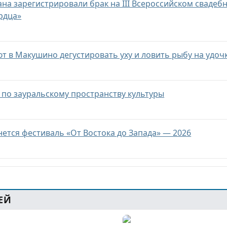
на зарегистрировали брак на III Всероссийском свадеб
рдца»
т в Макушино дегустировать уху и ловить рыбу на удоч
 по зауральскому пространству культуры
нется фестиваль «От Востока до Запада» — 2026
ЕЙ