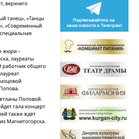
т, верхнего
ый танец», «Танцы
ц», «Современный
 специальная
е жюри –
ска, лауреаты
й работник общего
 лауреат
разцовой
 Попова.
ветланы Поповой.
ойдет гала-концерт
лей также ждёт
из Магнитогорска.