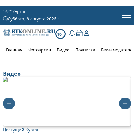
16
°C
Курган
Суббота, 8 августа 2026 г.
16+
Главная
Фотоархив
Видео
Подписка
Рекламодателя
Видео
Цветущий Курган
Д