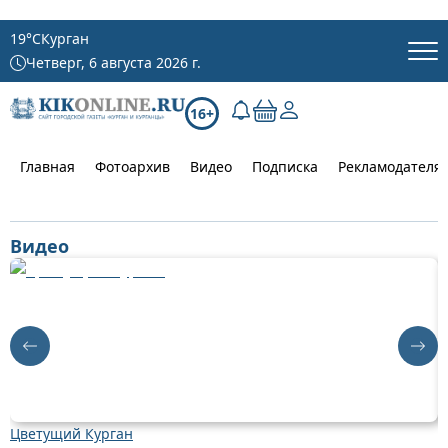
19
°C
Курган
Четверг, 6 августа 2026 г.
16+
Главная
Фотоархив
Видео
Подписка
Рекламодателя
Видео
Цветущий Курган
Д