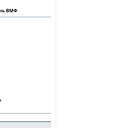
ень ВМФ
»