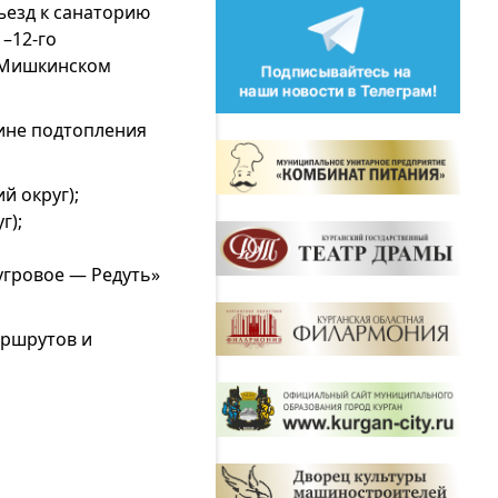
ъезд к санаторию
–12-го
в Мишкинском
ине подтопления
й округ);
г);
угровое — Редуть»
аршрутов и