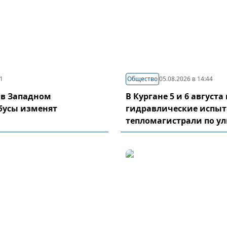
21
Общество
05.08.2026 в 14:44
 в Западном
В Кургане 5 и 6 август
бусы изменят
гидравлические испы
тепломагистрали по у