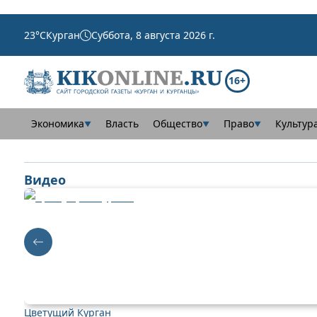
23
°C
Курган
Суббота, 8 августа 2026 г.
16+
Экономика
Власть
Общество
Право
Культур
▼
▼
▼
Видео
Цветущий Курган