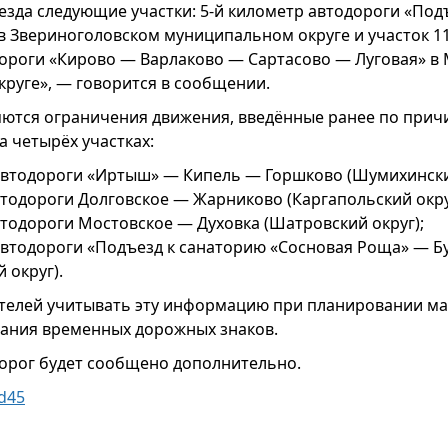
езда следующие участки: 5-й километр автодороги «Под
в Звериноголовском муниципальном округе и участок 11
ороги «Кирово — Варлаково — Сартасово — Луговая» 
руге», — говорится в сообщении.
ются ограничения движения, введённые ранее по прич
а четырёх участках:
автодороги «Иртыш» — Кипель — Горшково (Шумихински
втодороги Долговское — Жарниково (Каргапольский окру
втодороги Мостовское — Духовка (Шатровский округ);
автодороги «Подъезд к санаторию «Сосновая Роща» — Б
 округ).
ителей учитывать эту информацию при планировании м
ания временных дорожных знаков.
дорог будет сообщено дополнительно.
d45