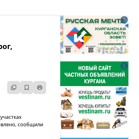
⋮
ог,
⋮
 участках
овлено, сообщили