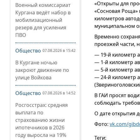
«Открыты для про
Военный комиссариат
«Сосновая Роща» 
Кургана ведёт набор в
километров автод
мобилизационный
муниципальном ок
резерв для усиления
ПВО
Временно сохраня
проезжей части, н
Общество
07.08.2026 в 15:42
— 19-й километр 
— 1-й километр а
В Кургане ночью
— 5-й километр а
закроют движение по
— 24-й километр 
улице Войкова
(Звериноголовский
Общество
07.08.2026 в 14:52
В ГАИ просят вод
соблюдать требов
Росгосстрах: средняя
выплата по
О дате открытия 
страхованию жизни
Фото:
vk.com/gibd
ипотечников в 2026
году выросла на 19%
Теги: