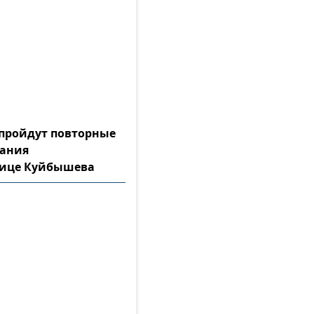
а пройдут повторные
тания
лице Куйбышева