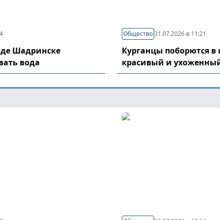
04
Общество
31.07.2026 в 11:21
оде Шадринске
Курганцы поборются в 
вать вода
красивый и ухоженный