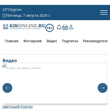
23
°C
Курган
Пятница, 7 августа 2026 г.
16+
Главная
Фотоархив
Видео
Подписка
Рекламодателя
Видео
Цветущий Курган
Д