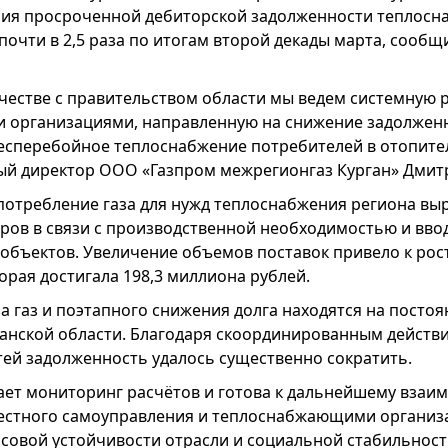
ия просроченной дебиторской задолженности теплос
 почти в 2,5 раза по итогам второй декады марта, сообщ
честве с правительством области мы ведем системную р
организациями, направленную на снижение задолжен
есперебойное теплоснабжение потребителей в отопите
ый директор ООО «Газпром межрегионгаз Курган» Дмит
 потребление газа для нужд теплоснабжения региона выр
ров в связи с производственной необходимостью и вво
объектов. Увеличение объемов поставок привело к рос
орая достигала 198,3 миллиона рублей.
а газ и поэтапного снижения долга находятся на посто
ганской области. Благодаря скоординированным действ
тей задолженность удалось существенно сократить.
ет мониторинг расчётов и готова к дальнейшему взаи
местного самоуправления и теплоснабжающими организ
овой устойчивости отрасли и социальной стабильности