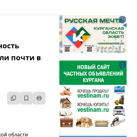
⋮
ность
ли почти в
⋮
кой области