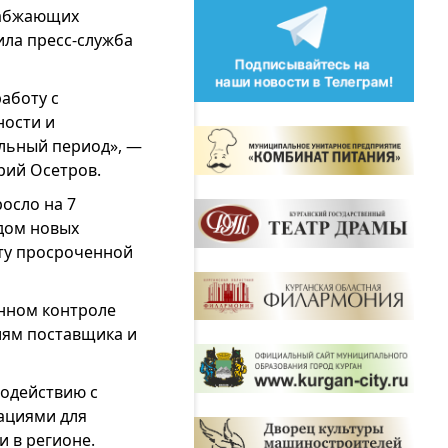
набжающих
ила пресс-служба
аботу с
ности и
льный период», —
рий Осетров.
осло на 7
дом новых
ту просроченной
янном контроле
иям поставщика и
модействию с
ациями для
 в регионе.