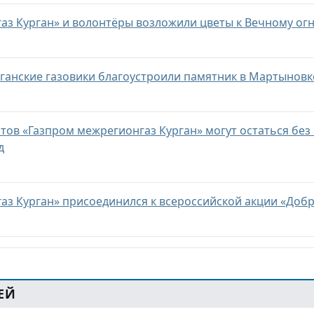
аз Курган» и волонтёры возложили цветы к Вечному ог
урганские газовики благоустроили памятник в Мартынов
тов «Газпром межрегионгаз Курган» могут остаться без г
д
аз Курган» присоединился к всероссийской акции «Добр
ЕЙ