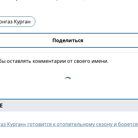
онгаз Курган
Поделиться
обы оставлять комментарии от своего имени.
Е
з Курган» готовится к отопительному сезону и борется