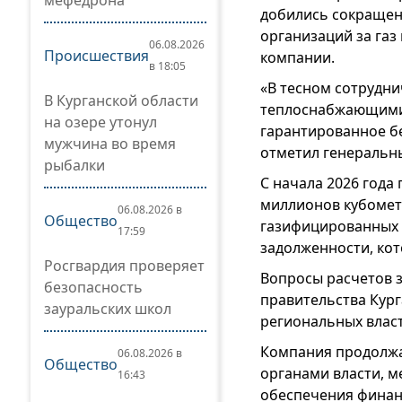
мефедрона
добились сокращен
организаций за газ
06.08.2026
Происшествия
компании.
в 18:05
«В тесном сотрудни
В Курганской области
теплоснабжающими 
на озере утонул
гарантированное б
мужчина во время
отметил генеральн
рыбалки
С начала 2026 года
миллионов кубомет
06.08.2026 в
Общество
газифицированных 
17:59
задолженности, кот
Росгвардия проверяет
Вопросы расчетов з
безопасность
правительства Кур
зауральских школ
региональных влас
Компания продолжа
06.08.2026 в
Общество
органами власти, 
16:43
обеспечения финанс