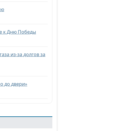
ню
ке к Дню Победы
аза из-за долгов за
о до двери»