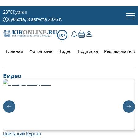
23
°C
Курган
Суббота, 8 августа 2026 г.
16+
Главная
Фотоархив
Видео
Подписка
Рекламодателя
Видео
Цветущий Курган
Д