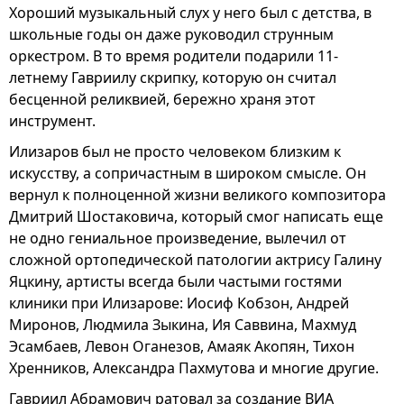
Хороший музыкальный слух у него был с детства, в
школьные годы он даже руководил струнным
оркестром. В то время родители подарили 11-
летнему Гавриилу скрипку, которую он считал
бесценной реликвией, бережно храня этот
инструмент.
Илизаров был не просто человеком близким к
искусству, а сопричастным в широком смысле. Он
вернул к полноценной жизни великого композитора
Дмитрий Шостаковича, который смог написать еще
не одно гениальное произведение, вылечил от
сложной ортопедической патологии актрису Галину
Яцкину, артисты всегда были частыми гостями
клиники при Илизарове: Иосиф Кобзон, Андрей
Миронов, Людмила Зыкина, Ия Саввина, Махмуд
Эсамбаев, Левон Оганезов, Амаяк Акопян, Тихон
Хренников, Александра Пахмутова и многие другие.
Гавриил Абрамович ратовал за создание ВИА