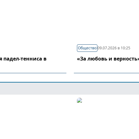
Общество
09.07.2026 в 10:25
я падел-тенниса в
«За любовь и верность