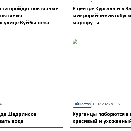
густа пройдут повторные
В центре Кургана и в 
спытания
микрорайоне автобусы
по улице Куйбышева
маршруты
04
Общество
31.07.2026 в 11:21
оде Шадринске
Курганцы поборются в 
вать вода
красивый и ухоженный