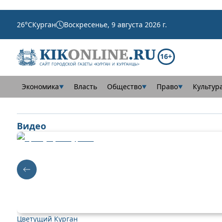
26
°C
Курган
Воскресенье, 9 августа 2026 г.
16+
Экономика
Власть
Общество
Право
Культур
▼
▼
▼
Видео
Цветущий Курган