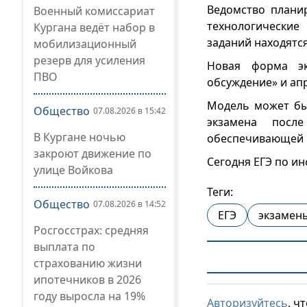
Ведомство планир
Военный комиссариат
технологические
Кургана ведёт набор в
заданий находятся
мобилизационный
резерв для усиления
Новая форма эк
ПВО
обсуждение» и ап
Модель может бы
Общество
07.08.2026 в 15:42
экзамена посл
В Кургане ночью
обеспечивающей р
закроют движение по
Сегодня ЕГЭ по ин
улице Войкова
Теги:
Общество
07.08.2026 в 14:52
ЕГЭ
экзамен
Росгосстрах: средняя
выплата по
страхованию жизни
ипотечников в 2026
году выросла на 19%
Авторизуйтесь
, ч