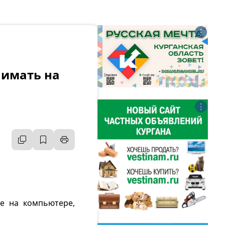
⋮
нимать на
⋮
е на компьютере,