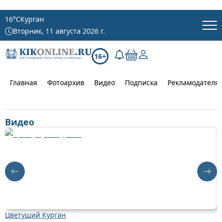
16
°C
Курган
Вторник, 11 августа 2026 г.
16+
Главная
Фотоархив
Видео
Подписка
Рекламодателя
Видео
Цветущий Курган
К