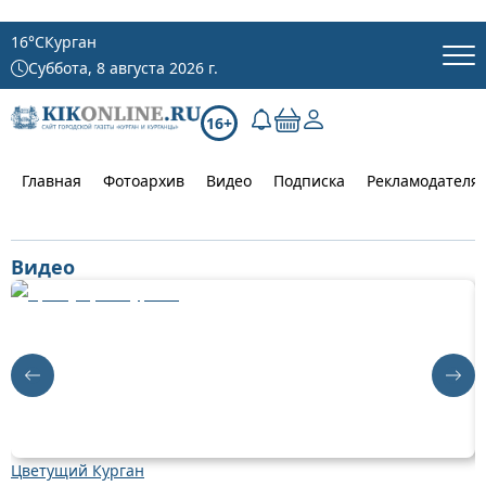
16
°C
Курган
Суббота, 8 августа 2026 г.
16+
Главная
Фотоархив
Видео
Подписка
Рекламодателя
Видео
Цветущий Курган
Д