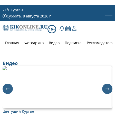
21
°C
Курган
Суббота, 8 августа 2026 г.
16+
Главная
Фотоархив
Видео
Подписка
Рекламодателя
Видео
Цветущий Курган
Д