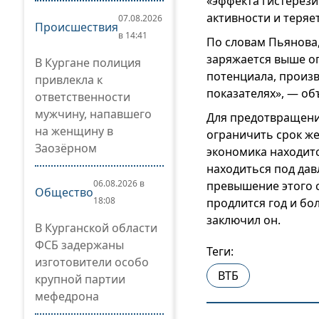
«эффекта гистерези
активности и теряе
07.08.2026
Происшествия
в 14:41
По словам Пьянова,
заряжается выше оп
В Кургане полиция
потенциала, произв
привлекла к
показателях», — об
ответственности
мужчину, напавшего
Для предотвращени
на женщину в
ограничить срок ж
Заозёрном
экономика находитс
находиться под да
06.08.2026 в
превышение этого с
Общество
18:08
продлится год и бо
заключил он.
В Курганской области
ФСБ задержаны
Теги:
изготовители особо
ВТБ
крупной партии
мефедрона