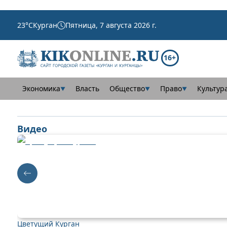
23
°C
Курган
Пятница, 7 августа 2026 г.
16+
Экономика
Власть
Общество
Право
Культур
▼
▼
▼
Видео
Цветущий Курган