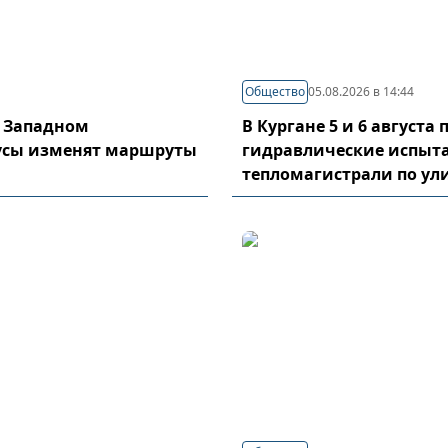
Общество
05.08.2026 в 14:44
в Западном
В Кургане 5 и 6 августа
усы изменят маршруты
гидравлические испыт
тепломагистрали по у