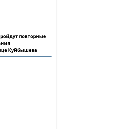
 пройдут повторные
ания
лице Куйбышева