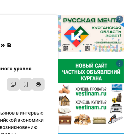
⋮
» в
⋮
нного уровня
Пьянов в интервью
сийской экономики
к возникновению