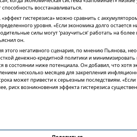
са», когда экономическая система «запоминает» низкие
т способность восстанавливаться.
 «эффект гистерезиса» можно сравнить с аккумулятором
ределенного уровня. «Если экономика долго остается н
одительные силы могут ‘разучиться’ работать на более
ъяснил он.
я этого негативного сценария, по мнению Пьянова, не
есткой денежно-кредитной политики и минимизировать 
я в состоянии ниже потенциала. Он добавил, что хотя 
влением несколько месяцев для закрепления инфляцион
рока может привести к серьезным последствиям. «Если 
лее, риск возникновения эффекта гистерезиса существен