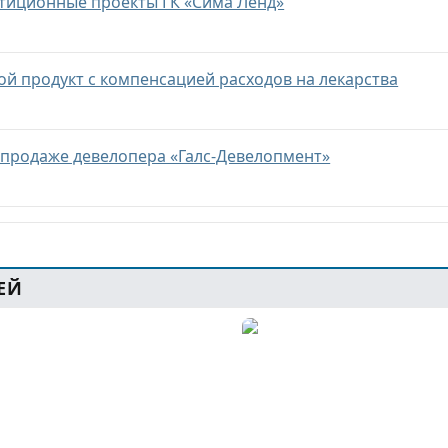
тиционные проекты ГК «Сима Ленд»
ой продукт с компенсацией расходов на лекарства
о продаже девелопера «Галс-Девелопмент»
ЕЙ