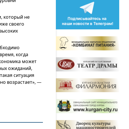
 уровни
, который не
иже своего
 высоких
обходимо
время, когда
экономика может
ных ожиданий,
такая ситуация
но возрастает», —