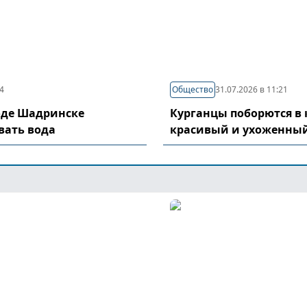
04
Общество
31.07.2026 в 11:21
оде Шадринске
Курганцы поборются в 
вать вода
красивый и ухоженный