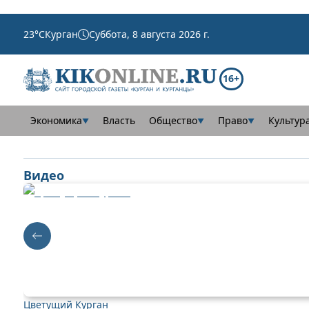
23
°C
Курган
Суббота, 8 августа 2026 г.
16+
Экономика
Власть
Общество
Право
Культур
▼
▼
▼
Видео
Цветущий Курган