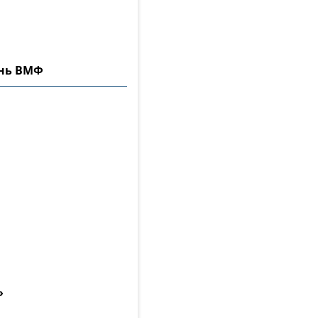
ень ВМФ
»