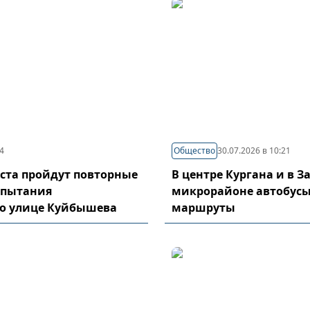
44
Общество
30.07.2026 в 10:21
густа пройдут повторные
В центре Кургана и в 
спытания
микрорайоне автобусы
по улице Куйбышева
маршруты