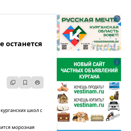
⋮
е останется
⋮
 курганских школ с
нится морозная