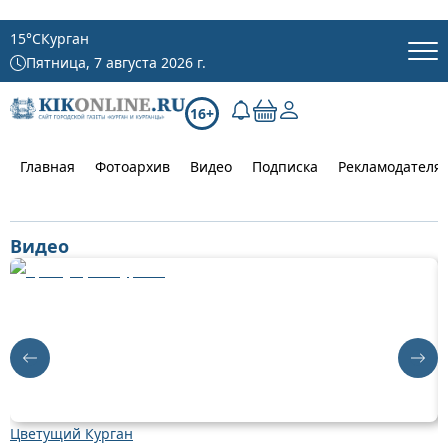
15
°C
Курган
Пятница, 7 августа 2026 г.
16+
Главная
Фотоархив
Видео
Подписка
Рекламодателя
Видео
Цветущий Курган
Д