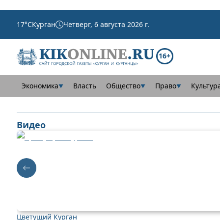
17
°C
Курган
Четверг, 6 августа 2026 г.
16+
Экономика
Власть
Общество
Право
Культур
▼
▼
▼
Видео
Цветущий Курган