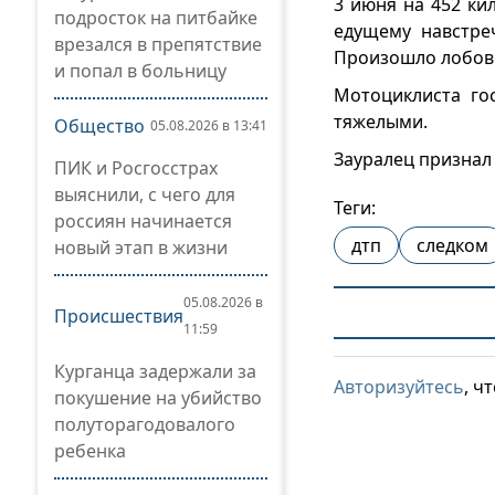
3 июня на 452 ки
подросток на питбайке
едущему навстре
врезался в препятствие
Произошло лобово
и попал в больницу
Мотоциклиста го
тяжелыми.
Общество
05.08.2026 в 13:41
Зауралец признал 
ПИК и Росгосстрах
выяснили, с чего для
Теги:
россиян начинается
дтп
следком
новый этап в жизни
05.08.2026 в
Происшествия
11:59
Курганца задержали за
Авторизуйтесь
, ч
покушение на убийство
полуторагодовалого
ребенка