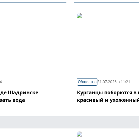
04
Общество
31.07.2026 в 11:21
оде Шадринске
Курганцы поборются в 
вать вода
красивый и ухоженный