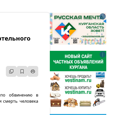
⋮
ртельного
⋮
м по обвинению в
и смерть человека