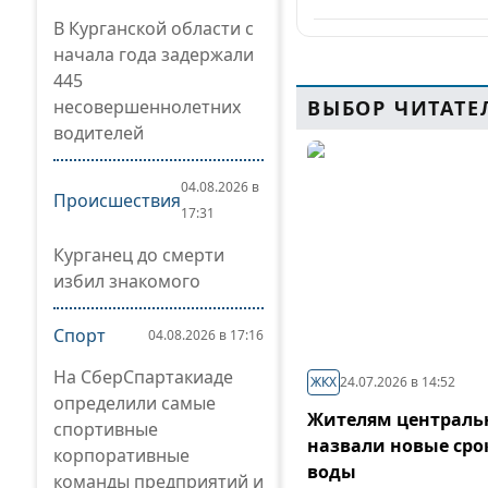
В Курганской области с
начала года задержали
445
несовершеннолетних
ВЫБОР ЧИТАТЕ
водителей
04.08.2026 в
Происшествия
17:31
Курганец до смерти
избил знакомого
Спорт
04.08.2026 в 17:16
На СберСпартакиаде
ЖКХ
24.07.2026 в 14:52
определили самые
Жителям центральн
спортивные
назвали новые сро
корпоративные
воды
команды предприятий и