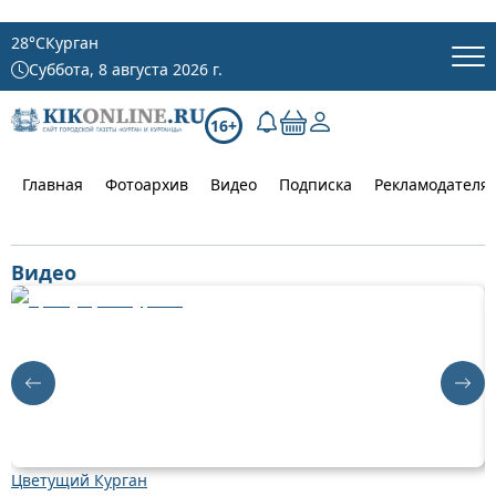
28
°C
Курган
Суббота, 8 августа 2026 г.
16+
Главная
Фотоархив
Видео
Подписка
Рекламодателя
Видео
Цветущий Курган
Д