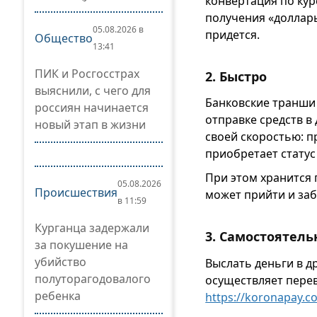
конвертация по кур
получения «доллары
05.08.2026 в
придется.
Общество
13:41
ПИК и Росгосстрах
2. Быстро
выяснили, с чего для
Банковские транши 
россиян начинается
отправке средств в
новый этап в жизни
своей скоростью: п
приобретает статус 
При этом хранится 
05.08.2026
Происшествия
может прийти и заб
в 11:59
Курганца задержали
3. Самостоятель
за покушение на
убийство
Выслать деньги в д
полуторагодовалого
осуществляет перев
ребенка
https://koronapay.c