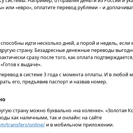
су системы. Например, отправляя деньги из России и ук
» или «евро», оплатите перевод рублями – и доплачиват
способны идти несколько дней, а порой и недель, если
 другую страну. Безадресные денежные переводы выгод
рактически сразу после того, как оплата подтверждается
«Готов к выдаче».
перевод в системе 3 года с момента оплаты. И в любой 
рать его, предъявив паспорт и назвав номер.
но
ругую страну можно буквально «на коленке». «Золотая К
оды как наличными, так и онлайн: на сайте
om/transfers/online/
и в мобильном приложении.