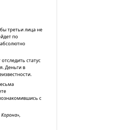
бы третьи лица не
ойдет по
 абсолютно
 отследить статус
я. Деньги в
еизвестности.
весьма
ете
 познакомившись с
 Корона»,