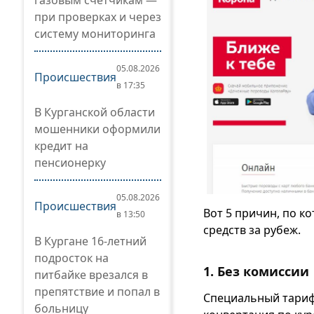
газовым счетчикам —
при проверках и через
систему мониторинга
05.08.2026
Происшествия
в 17:35
В Курганской области
мошенники оформили
кредит на
пенсионерку
05.08.2026
Происшествия
Вот 5 причин, по к
в 13:50
средств за рубеж.
В Кургане 16-летний
подросток на
1. Без комиссии
питбайке врезался в
препятствие и попал в
Специальный тариф 
больницу