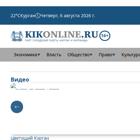
22
°C
Курган
Четверг, 6 августа 2026 г.
16+
Экономика
Власть
Общество
Право
Культур
▼
▼
▼
Видео
Цветущий Курган