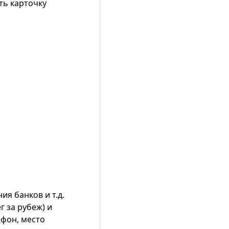
ть карточку
я банков и т.д.
г за рубеж) и
ефон, место