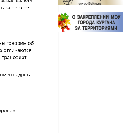
азывая валюту
ь за него не
 мы говорим об
но отличаются
, трансферт
момент адресат
орона»