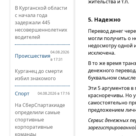
жительства и т.п.
В Курганской области
с начала года
5. Надежно
задержали 445
несовершеннолетних
Перевод денег чере
водителей
могли получить о н
недосмотру одной 
исключена.
04.08.2026
Происшествия
в 17:31
В то же время тран
денежного перевода
Курганец до смерти
буквальном смысле 
избил знакомого
Эти 5 аргументов в
Спорт
04.08.2026 в 17:16
красноречивы. Но у
самостоятельно пр
На СберСпартакиаде
предложением личн
определили самые
спортивные
Сервис денежных п
корпоративные
зарегистрированной
команды