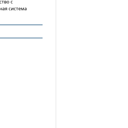
ство с
ная система