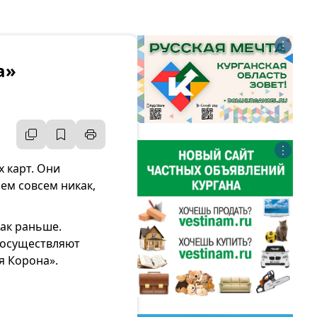
⋮
а»
⋮
 карт. Они
ем совсем никак,
ак раньше.
 осуществляют
я Корона».