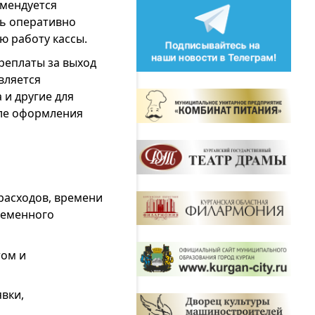
омендуется
ть оперативно
ю работу кассы.
реплаты за выход
вляется
и другие для
сле оформления
расходов, времени
ременного
том и
явки,