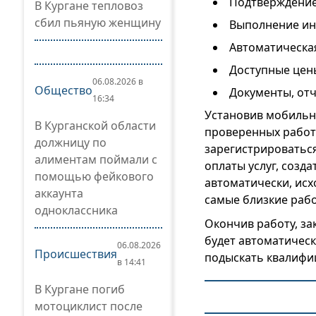
Подтверждение 
В Кургане тепловоз
сбил пьяную женщину
Выполнение инс
Автоматическая
Доступные цены
06.08.2026 в
Общество
Документы, отч
16:34
Установив мобильн
В Курганской области
проверенных работ
должницу по
зарегистрироваться
алиментам поймали с
оплаты услуг, созд
помощью фейкового
автоматически, исх
аккаунта
самые близкие рабо
одноклассника
Окончив работу, за
будет автоматическ
06.08.2026
Происшествия
подыскать квалифи
в 14:41
В Кургане погиб
мотоциклист после