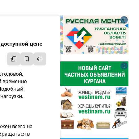
⋮
 доступной цене
⋮
столовой,
й временно
 Подобный
 нагрузки.
жен всего на
бращаться в