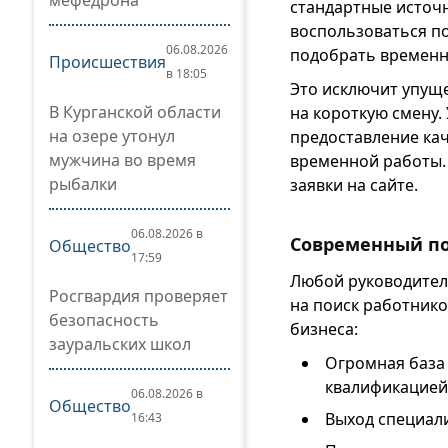
мефедрона
стандартные источ
воспользоваться п
06.08.2026
подобрать временн
Происшествия
в 18:05
Это исключит упуще
В Курганской области
на короткую смену.
на озере утонул
предоставление ка
мужчина во время
временной работы. 
рыбалки
заявки на сайте.
06.08.2026 в
Современный по
Общество
17:59
Любой руководител
Росгвардия проверяет
на поиск работнико
безопасность
бизнеса:
зауральских школ
Огромная база 
квалификацией
06.08.2026 в
Общество
Выход специали
16:43