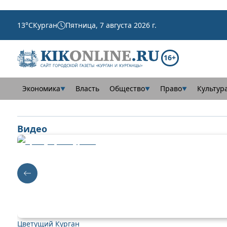
13
°C
Курган
Пятница, 7 августа 2026 г.
16+
Экономика
Власть
Общество
Право
Культур
▼
▼
▼
Видео
Цветущий Курган