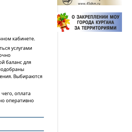
чном кабинете.
ться услугами
точно
ой баланс для
 подобраны
жения. Выбираются
 чего, оплата
жно оперативно