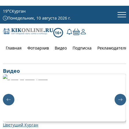
19
°C
Курган
Понедельник, 10 августа 2026 г.
16+
Главная
Фотоархив
Видео
Подписка
Рекламодателя
Видео
Цветущий Курган
Д