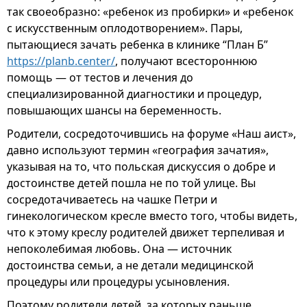
так своеобразно: «ребенок из пробирки» и «ребенок
с искусственным оплодотворением». Пары,
пытающиеся зачать ребенка в клинике “План Б”
https://planb.center/
, получают всестороннюю
помощь — от тестов и лечения до
специализированной диагностики и процедур,
повышающих шансы на беременность.
Родители, сосредоточившись на форуме «Наш аист»,
давно используют термин «география зачатия»,
указывая на то, что польская дискуссия о добре и
достоинстве детей пошла не по той улице. Вы
сосредотачиваетесь на чашке Петри и
гинекологическом кресле вместо того, чтобы видеть,
что к этому креслу родителей движет терпеливая и
непоколебимая любовь. Она — источник
достоинства семьи, а не детали медицинской
процедуры или процедуры усыновления.
Поэтому родители детей, за которых раньше