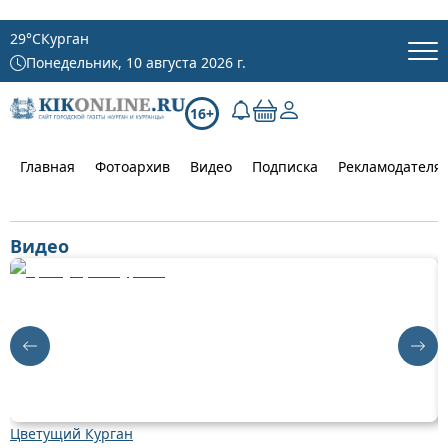
29
°C
Курган
Понедельник, 10 августа 2026 г.
16+
Главная
Фотоархив
Видео
Подписка
Рекламодателя
Видео
Цветущий Курган
Д