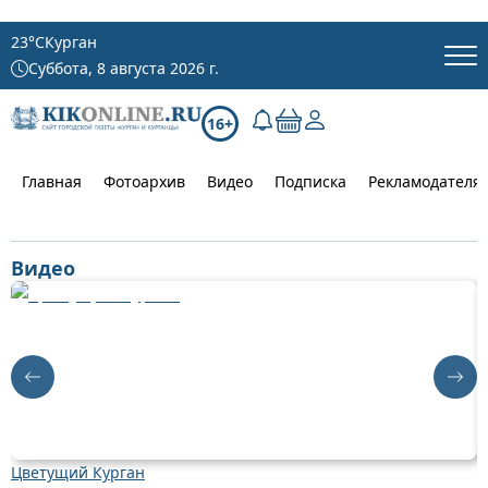
23
°C
Курган
Суббота, 8 августа 2026 г.
16+
Главная
Фотоархив
Видео
Подписка
Рекламодателя
Видео
Цветущий Курган
Д