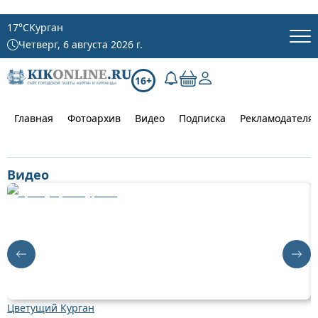
17
°C
Курган
Четверг, 6 августа 2026 г.
16+
Главная
Фотоархив
Видео
Подписка
Рекламодателя
Видео
Цветущий Курган
Д