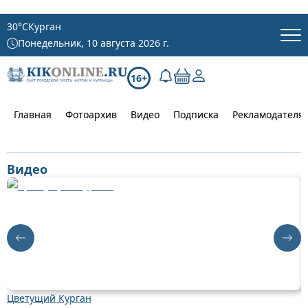
30
°C
Курган
Понедельник, 10 августа 2026 г.
16+
Главная
Фотоархив
Видео
Подписка
Рекламодателя
Видео
Цветущий Курган
Д