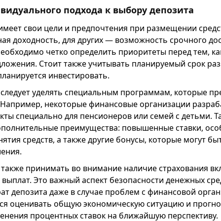
видуального подхода к выбору депозита
имеет свои цели и предпочтения при размещении средст
ая доходность, для других — возможность срочного дос
еобходимо четко определить приоритеты перед тем, ка
ложения. Стоит также учитывать планируемый срок ра
планируется инвестировать.
следует уделять специальным программам, которые пр
 Например, некоторые финансовые организации разра
кты специально для пенсионеров или семей с детьми. 
ополнительные преимущества: повышенные ставки, осо
нятия средств, а также другие бонусы, которые могут б
ения.
 также принимать во внимание наличие страхования вк
выплат. Это важный аспект безопасности денежных сре
рат депозита даже в случае проблем с финансовой орга
тся оценивать общую экономическую ситуацию и прогно
енения процентных ставок на ближайшую перспективу.