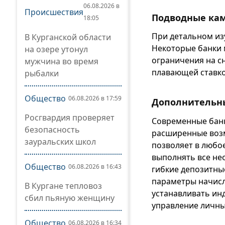
06.08.2026 в
Происшествия
Подводные ка
18:05
При детальном из
В Курганской области
Некоторые банки 
на озере утонул
ограничения на с
мужчина во время
плавающей ставко
рыбалки
Общество
06.08.2026 в 17:59
Дополнительн
Росгвардия проверяет
Современные банк
безопасность
расширенные возм
зауральских школ
позволяет в любо
выполнять все не
Общество
06.08.2026 в 16:43
гибкие депозитны
параметры начисл
В Кургане тепловоз
устанавливать инд
сбил пьяную женщину
управление личн
Общество
06.08.2026 в 16:34