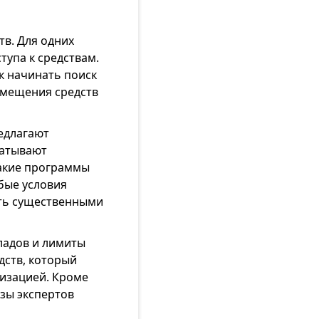
в. Для одних
тупа к средствам.
к начинать поиск
змещения средств
едлагают
батывают
Такие программы
бые условия
ыть существенными
ладов и лимиты
дств, который
низацией. Кроме
зы экспертов