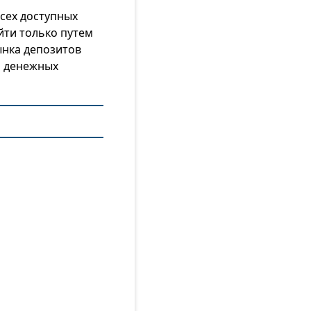
сех доступных
йти только путем
ынка депозитов
я денежных