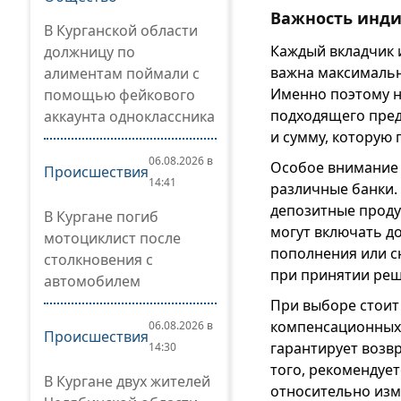
Важность инди
В Курганской области
Каждый вкладчик 
должницу по
важна максимальн
алиментам поймали с
Именно поэтому н
помощью фейкового
подходящего пред
аккаунта одноклассника
и сумму, которую 
06.08.2026 в
Особое внимание 
Происшествия
14:41
различные банки.
депозитные проду
В Кургане погиб
могут включать д
мотоциклист после
пополнения или с
столкновения с
при принятии реш
автомобилем
При выборе стоит
компенсационных 
06.08.2026 в
Происшествия
гарантирует возв
14:30
того, рекомендуе
В Кургане двух жителей
относительно изм