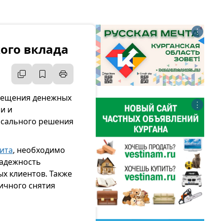
⋮
ого вклада
мещения денежных
⋮
и и
рсального решения
зита
, необходимо
надежность
х клиентов. Также
ичного снятия