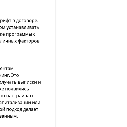
рифт в договоре.
том устанавливать
кже программы с
зличных факторов.
иентам
инг. Это
олучать выписки и
ке появились
но настраивать
апитализации или
ой подход делает
ванным.