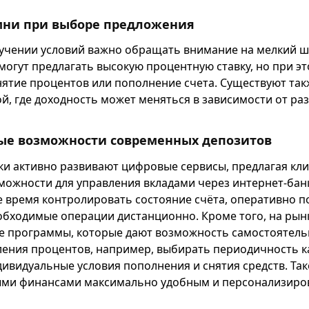
мни при выборе предложения
учении условий важно обращать внимание на мелкий ш
могут предлагать высокую процентную ставку, но при э
нятие процентов или пополнение счета. Существуют та
й, где доходность может меняться в зависимости от ра
ые возможности современных депозитов
и активно развивают цифровые сервисы, предлагая кл
ожности для управления вкладами через интернет-банк
е время контролировать состояние счёта, оперативно п
обходимые операции дистанционно. Кроме того, на рын
е программы, которые дают возможность самостоятель
ения процентов, например, выбирать периодичность к
ивидуальные условия пополнения и снятия средств. Так
ыми финансами максимально удобным и персонализиро