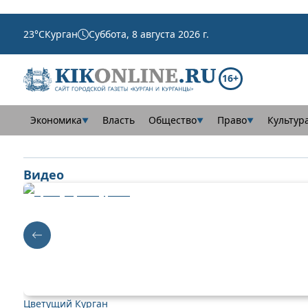
23
°C
Курган
Суббота, 8 августа 2026 г.
16+
Экономика
Власть
Общество
Право
Культур
▼
▼
▼
Видео
Цветущий Курган