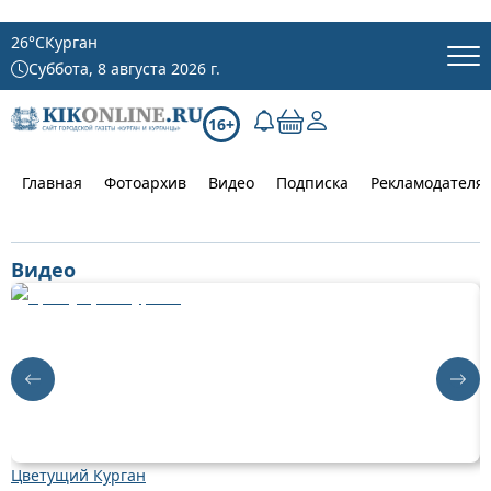
26
°C
Курган
Суббота, 8 августа 2026 г.
16+
Главная
Фотоархив
Видео
Подписка
Рекламодателя
Видео
Цветущий Курган
Д