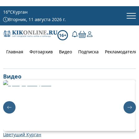
16
°C
Курган
Вторник, 11 августа 2026 г.
16+
Главная
Фотоархив
Видео
Подписка
Рекламодателя
Видео
Цветущий Курган
К