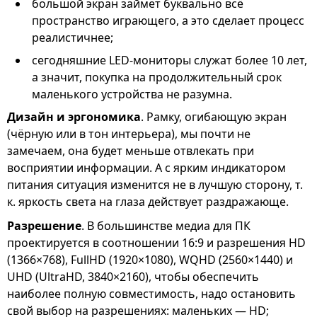
большой экран займет буквально всё
пространство играющего, а это сделает процесс
реалистичнее;
сегодняшние LED-мониторы служат более 10 лет,
а значит, покупка на продолжительный срок
маленького устройства не разумна.
Дизайн и эргономика
. Рамку, огибающую экран
(чёрную или в тон интерьера), мы почти не
замечаем, она будет меньше отвлекать при
восприятии информации. А с ярким индикатором
питания ситуация изменится не в лучшую сторону, т.
к. яркость света на глаза действует раздражающе.
Разрешение
. В большинстве медиа для ПК
проектируется в соотношении 16:9 и разрешения HD
(1366×768), FullHD (1920×1080), WQHD (2560×1440) и
UHD (UltraHD, 3840×2160), чтобы обеспечить
наиболее полную совместимость, надо остановить
свой выбор на разрешениях: маленьких — HD;